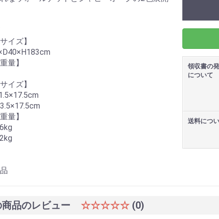
サイズ】
×D40×H183cm
重量】
領収書の
について
サイズ】
1.5×17.5cm
43.5×17.5cm
重量】
送料につ
36kg
32kg
品
の商品のレビュー
☆☆☆☆☆
(0)