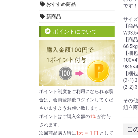
おすすめ商品
です！
新商品
サイズ
【商品
ポイントについて
W93.5
【商品
66.5kg
【梱包
100×4
98.5×
【梱包
(2-1) 
(2-2) 
ポイント制度をご利用になられる場
合は、会員登録後ログインしてくだ
その他
組立商
さいますようお願い致します。
ポイントはご購入金額の
1%
が付与
されます。
こ
次回商品購入時に
1pt ＝ 1 円
として