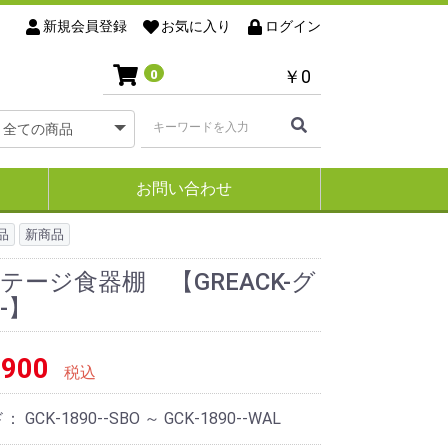
新規会員登録
お気に入り
ログイン
￥0
0
お問い合わせ
品
新商品
テージ食器棚 【GREACK-グ
-】
900
税込
ド：
GCK-1890--SBO ～ GCK-1890--WAL