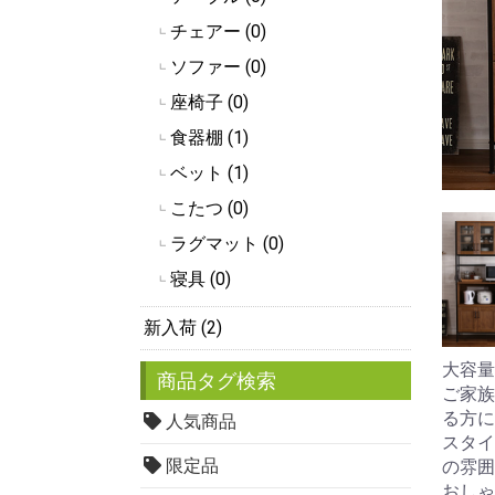
チェアー (0)
┗
ソファー (0)
┗
座椅子 (0)
┗
食器棚 (1)
┗
ベット (1)
┗
こたつ (0)
┗
ラグマット (0)
┗
寝具 (0)
┗
新入荷 (2)
大容量
商品タグ検索
ご家族
る方に
人気商品
スタイ
限定品
の雰囲
おしゃ